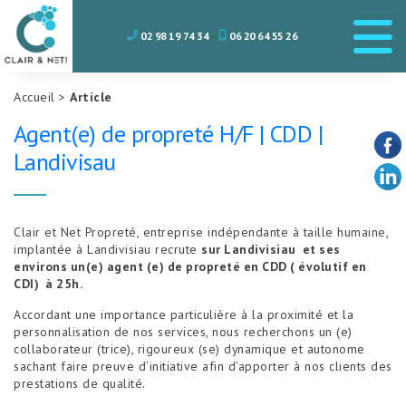
Aller
au
02 98 19 74 34
–
06 20 64 55 26
contenu
Accueil
>
Article
Agent(e) de propreté H/F | CDD |
Landivisau
Clair et Net Propreté, entreprise indépendante à taille humaine,
implantée à Landivisiau recrute
sur Landivisiau et ses
environs un(e) agent (e) de propreté en CDD ( évolutif en
CDI) à 25h.
Accordant une importance particulière à la proximité et la
personnalisation de nos services, nous recherchons un (e)
collaborateur (trice), rigoureux (se) dynamique et autonome
sachant faire preuve d’initiative afin d’apporter à nos clients des
prestations de qualité.