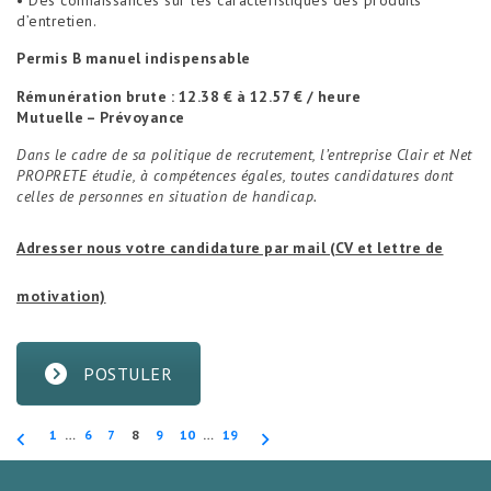
• Des connaissances sur les caractéristiques des produits
d’entretien.
Permis B manuel indispensable
Rémunération brute : 12.38 € à 12.57 € / heure
Mutuelle – Prévoyance
Dans le cadre de sa politique de recrutement, l’entreprise Clair et Net
PROPRETE étudie, à compétences égales, toutes candidatures dont
celles de personnes en situation de handicap.
Adresser nous votre candidature par mail (CV et lettre de
motivation)
POSTULER
Pagination
1
…
6
7
8
9
10
…
19
des