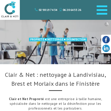
Aller
au
02 98 19 74 34
–
06 20 64 55 26
contenu
PROPRETÉ ■ NETTOYAGE ■ DÉSINFECTION
BREST - LANDIVISIAU - MORLAIX
Clair & Net : nettoyage à Landivisiau,
Brest et Morlaix dans le Finistère
Clair et Net Propreté
est une entreprise à taille humaine,
spécialisée dans le nettoyage et la désinfection pour les
professionnels et les particuliers.